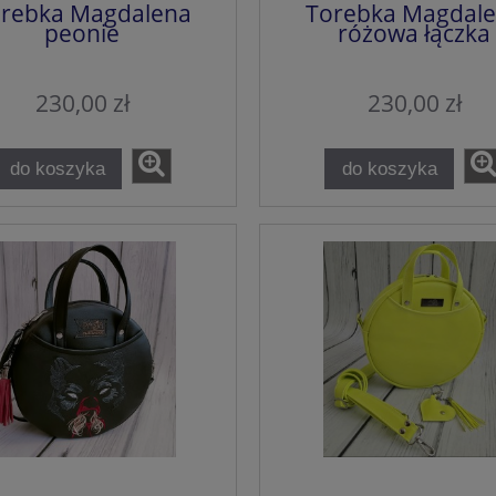
rebka Magdalena
Torebka Magdal
peonie
różowa łączka
230,00 zł
230,00 zł
do koszyka
do koszyka