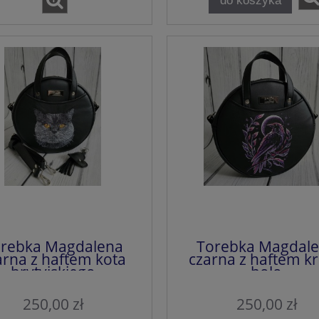
rebka Magdalena
Torebka Magdal
arna z haftem kota
czarna z haftem k
brytyjskiego
holo
250,00 zł
250,00 zł