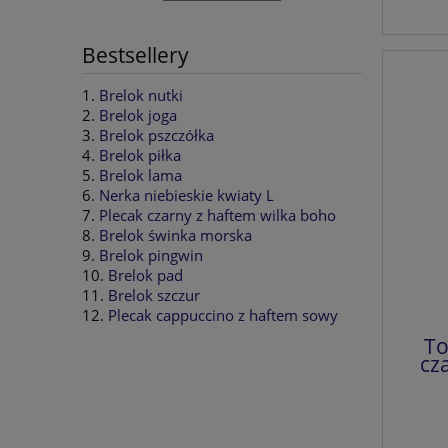
Bestsellery
Brelok nutki
Brelok joga
Brelok pszczółka
Brelok piłka
Brelok lama
Nerka niebieskie kwiaty L
Plecak czarny z haftem wilka boho
Brelok świnka morska
Brelok pingwin
Brelok pad
Brelok szczur
Plecak cappuccino z haftem sowy
To
cz