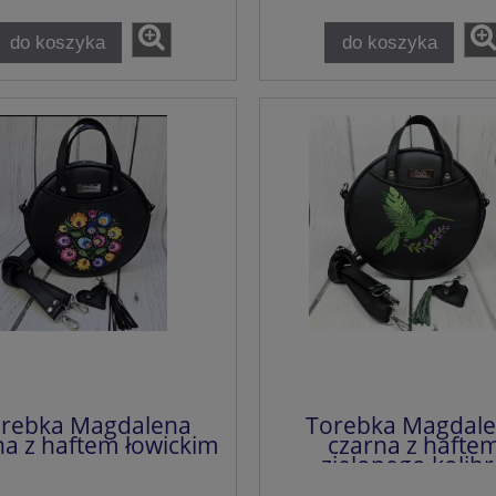
do koszyka
do koszyka
rebka Magdalena
Torebka Magdal
na z haftem łowickim
czarna z hafte
zielonego kolib