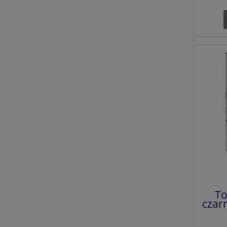
To
czar