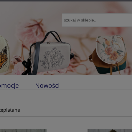
omocje
Nowości
zeplatane