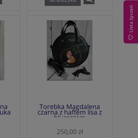
Lista życzeń
ena
Torebka Magdalena
ruka
czarna z haftem lisa z
bluszczem
250,00 zł