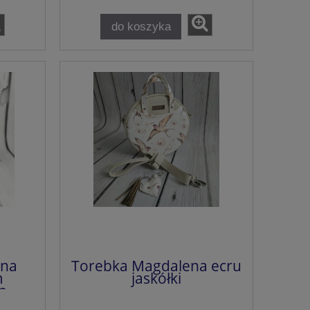
do koszyka
ena
Torebka Magdalena ecru
m
jaskółki
ra