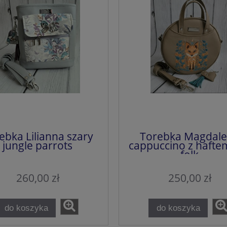
ebka Lilianna szary
Torebka Magdal
jungle parrots
cappuccino z haftem
folk
260,00 zł
250,00 zł
do koszyka
do koszyka