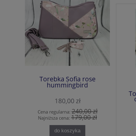
Torebka Sofia rose
Torebka
hummingbird
To
180,00 zł
240,00 zł
Cena regularna:
Cena 
179,00 zł
Najniższa cena:
Najni
do koszyka