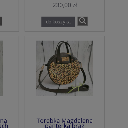
230,00 zł
do koszyka
ena
Torebka Magdalena
ach
panterka brąz