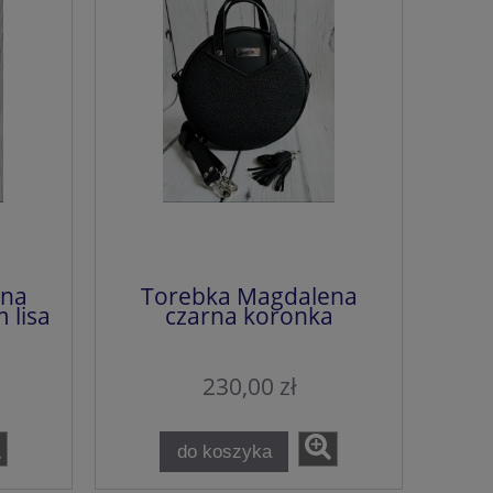
ena
Torebka Magdalena
 lisa
czarna koronka
230,00 zł
do koszyka