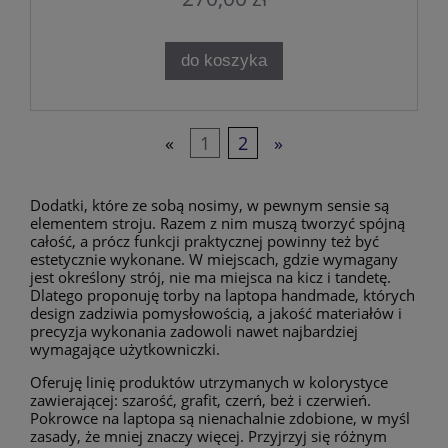
do koszyka
«
1
2
»
Dodatki, które ze sobą nosimy, w pewnym sensie są
elementem stroju. Razem z nim muszą tworzyć spójną
całość, a prócz funkcji praktycznej powinny też być
estetycznie wykonane. W miejscach, gdzie wymagany
jest określony strój, nie ma miejsca na kicz i tandetę.
Dlatego proponuję torby na laptopa handmade, których
design zadziwia pomysłowością, a jakość materiałów i
precyzja wykonania zadowoli nawet najbardziej
wymagające użytkowniczki.
Oferuję linię produktów utrzymanych w kolorystyce
zawierającej: szarość, grafit, czerń, beż i czerwień.
Pokrowce na laptopa są nienachalnie zdobione, w myśl
zasady, że mniej znaczy więcej. Przyjrzyj się różnym