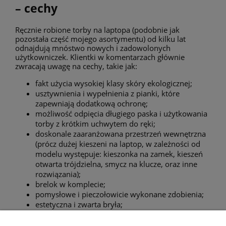
– cechy
Ręcznie robione torby na laptopa (podobnie jak
pozostała część mojego asortymentu) od kilku lat
odnajdują mnóstwo nowych i zadowolonych
użytkowniczek. Klientki w komentarzach głównie
zwracają uwagę na cechy, takie jak:
fakt użycia wysokiej klasy skóry ekologicznej;
usztywnienia i wypełnienia z pianki, które
zapewniają dodatkową ochronę;
możliwość odpięcia długiego paska i użytkowania
torby z krótkim uchwytem do ręki;
doskonale zaaranżowana przestrzeń wewnętrzna
(prócz dużej kieszeni na laptop, w zależności od
modelu występuje: kieszonka na zamek, kieszeń
otwarta trójdzielna, smycz na klucze, oraz inne
rozwiązania);
brelok w komplecie;
pomysłowe i pieczołowicie wykonane zdobienia;
estetyczna i zwarta bryła;
neutralna kolorystyka.