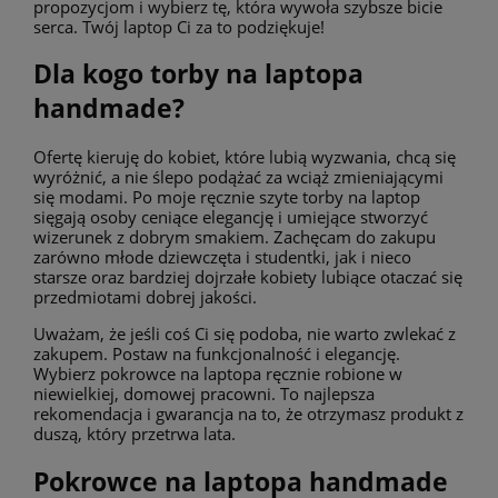
propozycjom i wybierz tę, która wywoła szybsze bicie
serca. Twój laptop Ci za to podziękuje!
Dla kogo torby na laptopa
handmade?
Ofertę kieruję do kobiet, które lubią wyzwania, chcą się
wyróżnić, a nie ślepo podążać za wciąż zmieniającymi
się modami. Po moje ręcznie szyte torby na laptop
sięgają osoby ceniące elegancję i umiejące stworzyć
wizerunek z dobrym smakiem. Zachęcam do zakupu
zarówno młode dziewczęta i studentki, jak i nieco
starsze oraz bardziej dojrzałe kobiety lubiące otaczać się
przedmiotami dobrej jakości.
Uważam, że jeśli coś Ci się podoba, nie warto zwlekać z
zakupem. Postaw na funkcjonalność i elegancję.
Wybierz pokrowce na laptopa ręcznie robione w
niewielkiej, domowej pracowni. To najlepsza
rekomendacja i gwarancja na to, że otrzymasz produkt z
duszą, który przetrwa lata.
Pokrowce na laptopa handmade