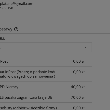
eplatane@gmail.com
226 058
dostawy
łki:
Cena nie zawiera ewentualnych kosztów
płatności
nPost
0,00 zł
at InPost
(Proszę o podanie kodu
0,00 zł
atu w uwagach do zamówienia )
DPD Niemcy
40,00 zł
LS paczka zagraniczna kraje UE
70,00 zł
sobisty
(odbiór w siedzibie firmy (
0,00 zł