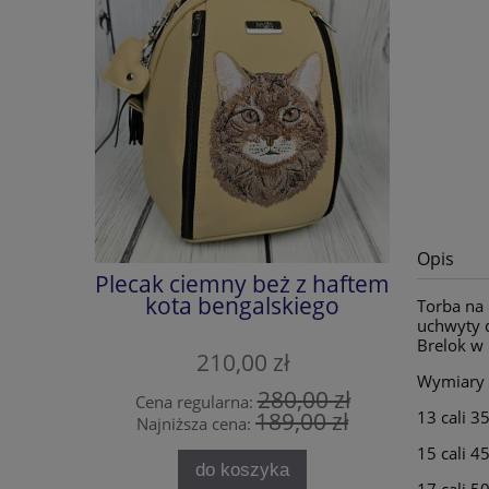
Opis
Plecak ciemny beż z haftem
Plecak j
kota bengalskiego
ko
Torba na 
uchwyty d
Brelok w
210,00 zł
Wymiary 
280,00 zł
Cena regularna:
Cena 
189,00 zł
13 cali 
Najniższa cena:
Najni
15 cali 
do koszyka