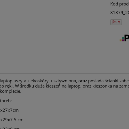
Kod prod
81879_2
asny fiolet z haftem
Torebka box pionowy
ta maine coon
pepitka
laptop uszyta z ekoskóry, usztywniona, oraz posiada ścianki zabe
o ręki. W środku duża kieszeń na laptop, oraz kieszonka na zamek
 komplecie.
210,00 zł
172,50 zł
toreb:
280,00 zł
230,00 zł
regularna:
Cena regularna:
189,00 zł
109,00 zł
35x27x7cm
ższa cena:
Najniższa cena:
45x29x7.5 cm
do koszyka
do koszyka