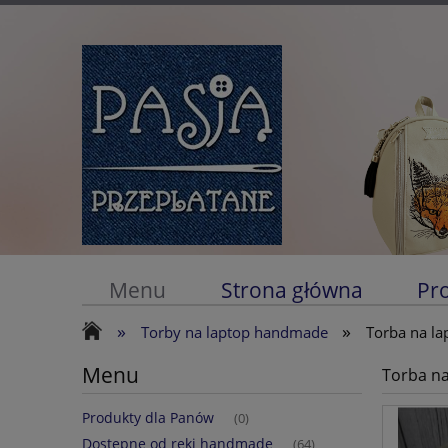
Menu
Strona główna
Pr
»
»
Torby na laptop handmade
Torba na lap
Menu
Torba na 
Produkty dla Panów
(0)
Dostępne od ręki handmade
(64)