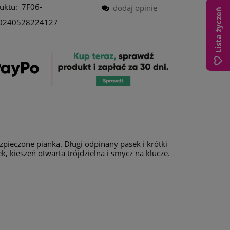
uktu:
7F06-
dodaj opinię
Lista życzeń
0240528224127
Plecak sztruks karmel L
Torebka z fu
Eloisa pink
zpieczone pianką. Długi odpinany pasek i krótki
, kieszeń otwarta trójdzielna i smycz na klucze.
195,00 zł
210,
260,00 zł
Cena regularna:
Cena regularn
169,00 zł
Najniższa cena:
Najniższa cen
do koszyka
do ko