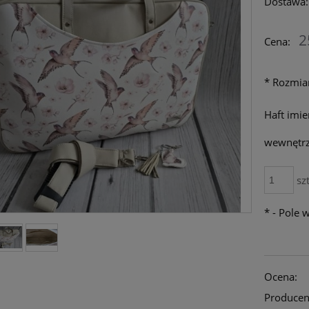
Dostawa:
Cena nie zawiera ew
2
Cena:
płatności
*
Rozmia
Haft imie
wewnętrz
szt
*
- Pole
Ocena:
Producen