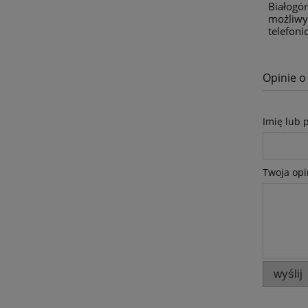
Białogór
możliwy
telefon
Opinie o
Imię lub 
Twoja opi
wyślij