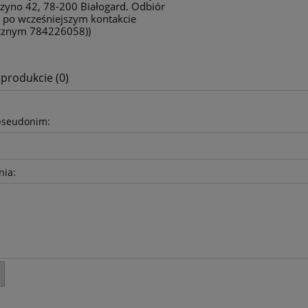
zyno 42, 78-200 Białogard. Odbiór
 po wcześniejszym kontakcie
icznym 784226058))
 produkcie (0)
pseudonim:
nia: