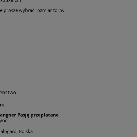
50x33x8 cm
e proszę wybrać rozmiar torby
zeństwo
nt
Langner Pasją przeplatane
zyno
ałogard, Polska