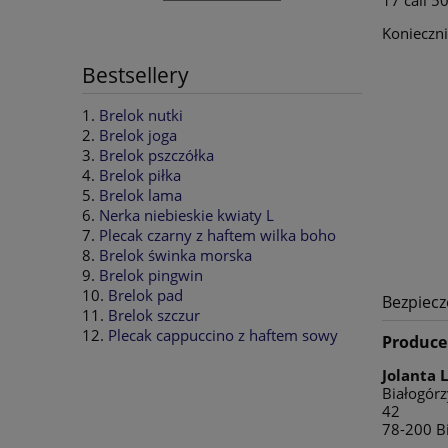
17 cali 
Konieczni
Bestsellery
Brelok nutki
Brelok joga
Brelok pszczółka
Brelok piłka
Brelok lama
Nerka niebieskie kwiaty L
Plecak czarny z haftem wilka boho
Brelok świnka morska
Brelok pingwin
Brelok pad
Bezpiec
Brelok szczur
Plecak cappuccino z haftem sowy
Produce
Jolanta 
Białogór
42
78-200 Bi