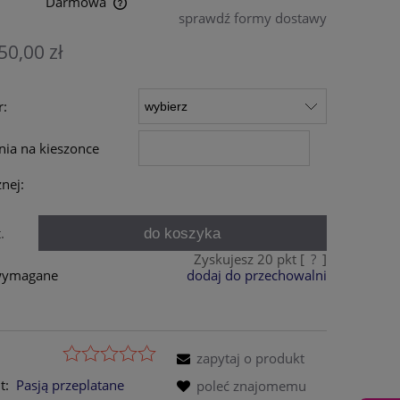
Darmowa
sprawdź formy dostawy
entualnych kosztów
50,00 zł
r:
nia na kieszonce
nej:
do koszyka
.
Zyskujesz
20
pkt [
?
]
 wymagane
dodaj do przechowalni
zapytaj o produkt
t:
Pasją przeplatane
poleć znajomemu