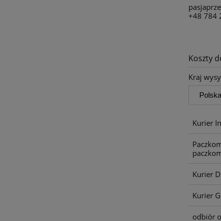
pasjaprz
+48 784 
Koszty 
Kraj wysy
Kurier I
Paczkom
paczkom
Kurier 
Kurier G
odbiór o