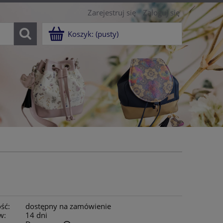
Zarejestruj się
Zaloguj się
Koszyk:
(pusty)
ść:
dostępny na zamówienie
w:
14 dni