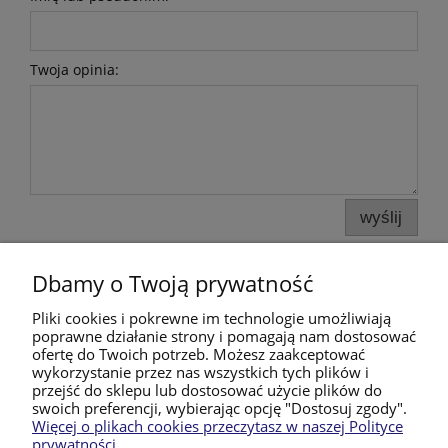
Twoja opinia:
wyślij
Dbamy o Twoją prywatność
Pomoc
Pliki cookies i pokrewne im technologie umożliwiają
poprawne działanie strony i pomagają nam dostosować
Moje konto
ofertę do Twoich potrzeb. Możesz zaakceptować
wykorzystanie przez nas wszystkich tych plików i
przejść do sklepu lub dostosować użycie plików do
Płatności i dostawa
swoich preferencji, wybierając opcję "Dostosuj zgody".
Więcej o plikach cookies przeczytasz w naszej Polityce
prywatności.