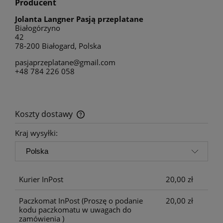
Producent
Jolanta Langner Pasją przeplatane
Białogórzyno
42
78-200 Białogard, Polska
pasjaprzeplatane@gmail.com
+48 784 226 058
Koszty dostawy
Cena nie zawiera ewentualnych kosztów płatności
Kraj wysyłki:
Kurier InPost
20,00 zł
Paczkomat InPost
(Proszę o podanie
20,00 zł
kodu paczkomatu w uwagach do
zamówienia )