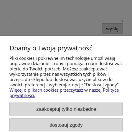
wyślij
Dbamy o Twoją prywatność
Pomoc
Pliki cookies i pokrewne im technologie umożliwiają
poprawne działanie strony i pomagają nam dostosować
Moje konto
ofertę do Twoich potrzeb. Możesz zaakceptować
wykorzystanie przez nas wszystkich tych plików i
przejść do sklepu lub dostosować użycie plików do
Płatności i dostawa
swoich preferencji, wybierając opcję "Dostosuj zgody".
Więcej o plikach cookies przeczytasz w naszej Polityce
prywatności.
Informacje
zaakceptuj tylko niezbędne
O nas
dostosuj zgody
Produkty Handmade- plecaki, torebki i akcesoria szyte