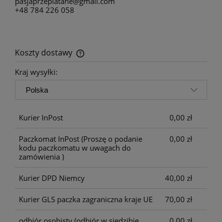
pasjaprzeplatane@gmail.com
+48 784 226 058
Koszty dostawy
Cena nie zawiera ewentualnych kosztów płatności
Kraj wysyłki:
Kurier InPost
0,00 zł
Paczkomat InPost
(Proszę o podanie
0,00 zł
kodu paczkomatu w uwagach do
zamówienia )
Kurier DPD Niemcy
40,00 zł
Kurier GLS paczka zagraniczna kraje UE
70,00 zł
odbiór osobisty
(odbiór w siedzibie
0,00 zł