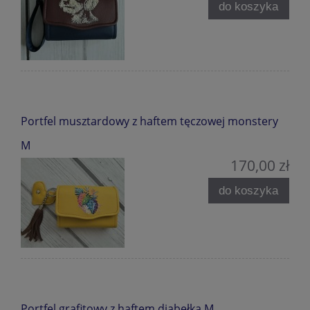
do koszyka
Portfel musztardowy z haftem tęczowej monstery
M
170,00 zł
do koszyka
Portfel grafitowy z haftem diabełka M