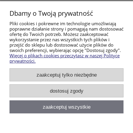
Dbamy o Twoją prywatność
Pomoc
Pliki cookies i pokrewne im technologie umożliwiają
poprawne działanie strony i pomagają nam dostosować
Moje konto
ofertę do Twoich potrzeb. Możesz zaakceptować
wykorzystanie przez nas wszystkich tych plików i
przejść do sklepu lub dostosować użycie plików do
Płatności i dostawa
swoich preferencji, wybierając opcję "Dostosuj zgody".
Więcej o plikach cookies przeczytasz w naszej Polityce
prywatności.
Informacje
zaakceptuj tylko niezbędne
O nas
dostosuj zgody
Produkty Handmade- plecaki, torebki i akcesoria szyte
w Polsce | Białogórzyno 42, 78-200 Białogard |
zaakceptuj wszystkie
pasjaprzeplatane@gmail.com
|
784 226 058
| NIP:
6721802477 | REGON: 361967254
pokaż pełną wersję strony
⁸