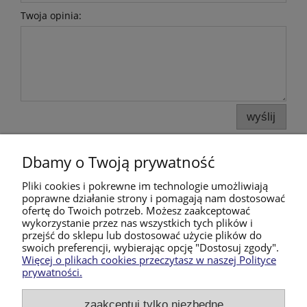
Twoja opinia:
wyślij
Dbamy o Twoją prywatność
Pomoc
Pliki cookies i pokrewne im technologie umożliwiają
poprawne działanie strony i pomagają nam dostosować
Moje konto
ofertę do Twoich potrzeb. Możesz zaakceptować
wykorzystanie przez nas wszystkich tych plików i
przejść do sklepu lub dostosować użycie plików do
Płatności i dostawa
swoich preferencji, wybierając opcję "Dostosuj zgody".
Więcej o plikach cookies przeczytasz w naszej Polityce
prywatności.
Informacje
zaakceptuj tylko niezbędne