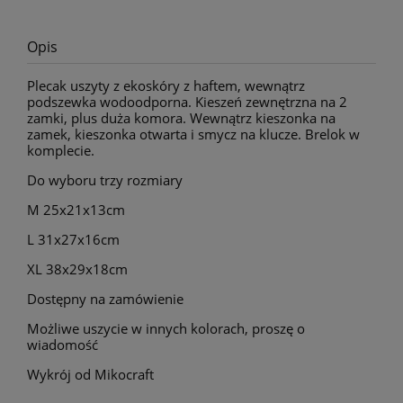
Opis
Plecak uszyty z ekoskóry z haftem, wewnątrz
podszewka wodoodporna. Kieszeń zewnętrzna na 2
zamki, plus duża komora. Wewnątrz kieszonka na
zamek, kieszonka otwarta i smycz na klucze. Brelok w
komplecie.
Do wyboru trzy rozmiary
M 25x21x13cm
L 31x27x16cm
XL 38x29x18cm
Dostępny na zamówienie
Możliwe uszycie w innych kolorach, proszę o
wiadomość
Wykrój od Mikocraft