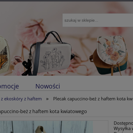
omocje
Nowości
»
i z ekoskóry z haftem
Plecak capuccino-beż z haftem kota k
apuccino-beż z haftem kota kwiatowego
Dostępno
Wysyłka 