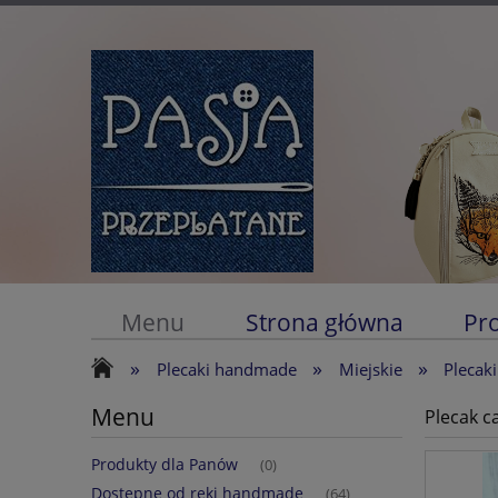
Menu
Strona główna
Pr
»
»
»
Plecaki handmade
Miejskie
Plecak
Menu
Plecak c
Produkty dla Panów
(0)
Dostępne od ręki handmade
(64)