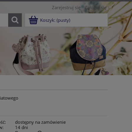
Zarejestruj się
Zaloguj się
Koszyk:
(pusty)
wiatowego
ść:
dostępny na zamówienie
w:
14 dni