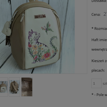
Dostawa:
Cena nie zawiera ew
2
Cena:
płatności
*
Rozmia
Haft imie
wewnętrz
Kieszeń 
plecach:
szt
*
- Pole