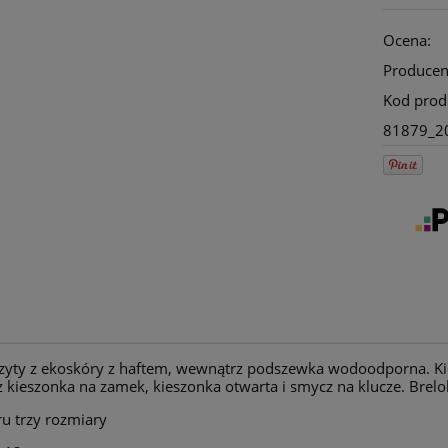
Ocena:
Producen
Kod prod
81879_2
szyty z ekoskóry z haftem, wewnątrz podszewka wodoodporna. Ki
kieszonka na zamek, kieszonka otwarta i smycz na klucze. Brelo
u trzy rozmiary