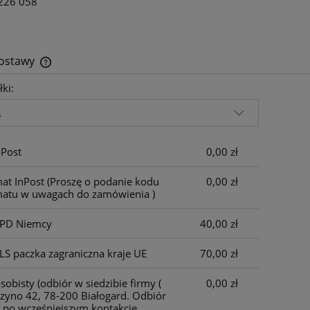
226 058
dostawy
łki:
Cena nie zawiera ewentualnych kosztów
płatności
nPost
0,00 zł
at InPost
(Proszę o podanie kodu
0,00 zł
atu w uwagach do zamówienia )
DPD Niemcy
40,00 zł
LS paczka zagraniczna kraje UE
70,00 zł
sobisty
(odbiór w siedzibie firmy (
0,00 zł
zyno 42, 78-200 Białogard. Odbiór
 po wcześniejszym kontakcie