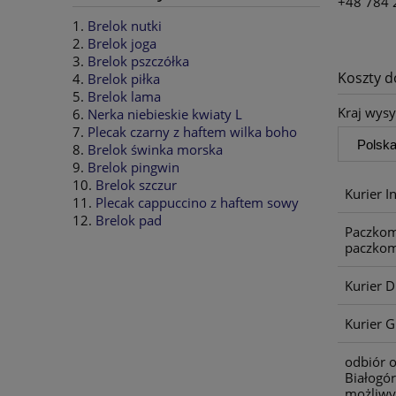
+48 784 
Brelok nutki
Brelok joga
Brelok pszczółka
Koszty 
Brelok piłka
Brelok lama
Kraj wysy
Nerka niebieskie kwiaty L
Plecak czarny z haftem wilka boho
Brelok świnka morska
Brelok pingwin
Brelok szczur
Kurier I
Plecak cappuccino z haftem sowy
Brelok pad
Paczkom
paczkom
Kurier 
Kurier G
odbiór o
Białogór
możliwy