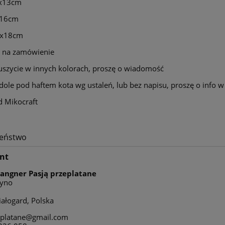
x13cm
x16cm
9x18cm
 na zamówienie
uszycie w innych kolorach, proszę o wiadomość
dole pod haftem kota wg ustaleń, lub bez napisu, proszę o inf
 Sofia mglista łąka
Plecak karmel z haftem k
ragdoll
d Mikocraft
180,00 zł
210,00 zł
zeństwo
240,00 zł
280,00 zł
regularna:
Cena regularna:
179,00 zł
189,00 zł
ższa cena:
Najniższa cena:
nt
do koszyka
do koszyka
Langner Pasją przeplatane
zyno
ałogard, Polska
eplatane@gmail.com