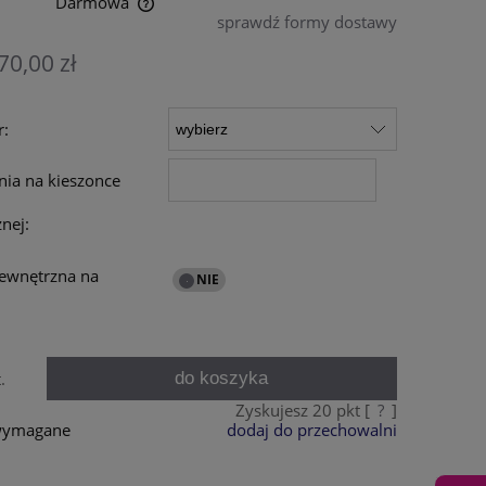
Darmowa
sprawdź formy dostawy
entualnych kosztów
70,00 zł
r:
nia na kieszonce
nej:
zewnętrzna na
do koszyka
.
Zyskujesz
20
pkt [
?
]
 wymagane
dodaj do przechowalni