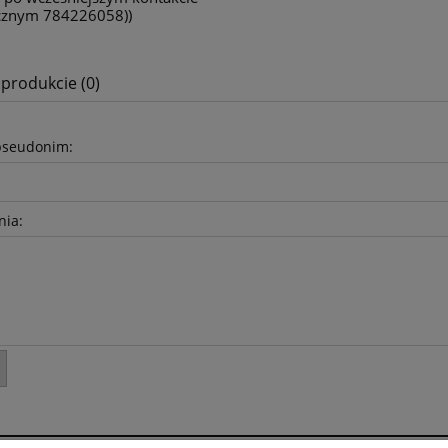
icznym 784226058))
 produkcie (0)
pseudonim:
nia: