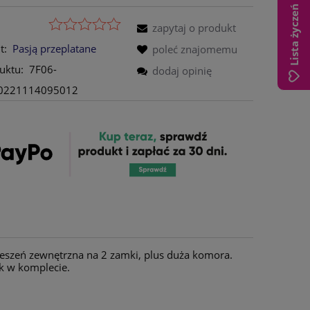
Lista życzeń
zapytaj o produkt
t:
Pasją przeplatane
poleć znajomemu
uktu:
7F06-
dodaj opinię
0221114095012
eszeń zewnętrzna na 2 zamki, plus duża komora.
k w komplecie.