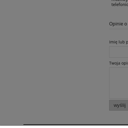
telefon
Opinie o
Imię lub 
Twoja opi
wyślij