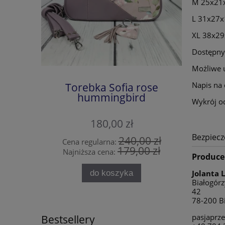
M 25x21
L 31x27
XL 38x2
Dostępny
Możliwe 
Napis na 
Torebka Sofia rose
Torebka
hummingbird
Wykrój o
180,00 zł
Bezpiec
240,00 zł
Cena regularna:
Cena 
179,00 zł
Najniższa cena:
Najni
Produce
do koszyka
Jolanta 
Białogór
42
78-200 Bi
pasjaprz
Bestsellery