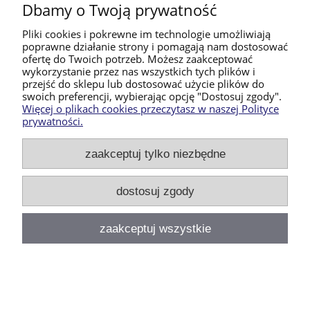
Dbamy o Twoją prywatność
Moje konto
Pliki cookies i pokrewne im technologie umożliwiają
poprawne działanie strony i pomagają nam dostosować
ofertę do Twoich potrzeb. Możesz zaakceptować
Płatności i dostawa
wykorzystanie przez nas wszystkich tych plików i
przejść do sklepu lub dostosować użycie plików do
swoich preferencji, wybierając opcję "Dostosuj zgody".
Informacje
Więcej o plikach cookies przeczytasz w naszej Polityce
prywatności.
O nas
zaakceptuj tylko niezbędne
Produkty Handmade- plecaki, torebki i akcesoria szyte
w Polsce | Białogórzyno 42, 78-200 Białogard |
dostosuj zgody
pasjaprzeplatane@gmail.com
|
784 226 058
| NIP:
6721802477 | REGON: 361967254
zaakceptuj wszystkie
pokaż pełną wersję strony
⁸
Sklep internetowy Shoper.pl